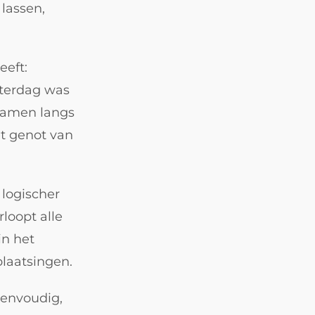
 lassen,
eft:
aterdag was
kwamen langs
t genot van
 logischer
loopt alle
n het
plaatsingen.
 eenvoudig,