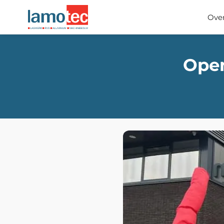
Ove
Open