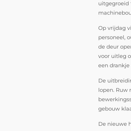
uitgegroeid 
machinebouw
Op vrijdag 
personeel, o
de deur ope
voor uitleg
een drankje 
De uitbreidi
lopen. Ruw 
bewerkingss
gebouw klaa
De nieuwe ha