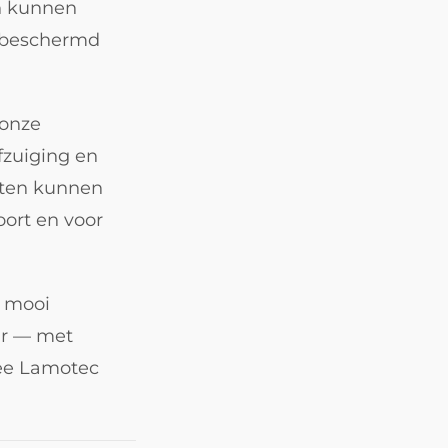
en kunnen
d beschermd
 onze
afzuiging en
cten kunnen
oort en voor
n mooi
ar — met
mee Lamotec