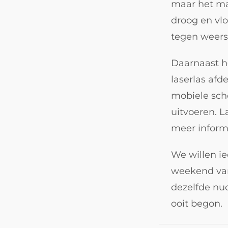
maar het maa
droog en vlo
tegen weers
Daarnaast h
laserlas afd
mobiele sch
uitvoeren. L
meer informa
We willen i
weekend van
dezelfde nu
ooit begon.