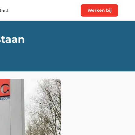
tact
Werken bij
staan