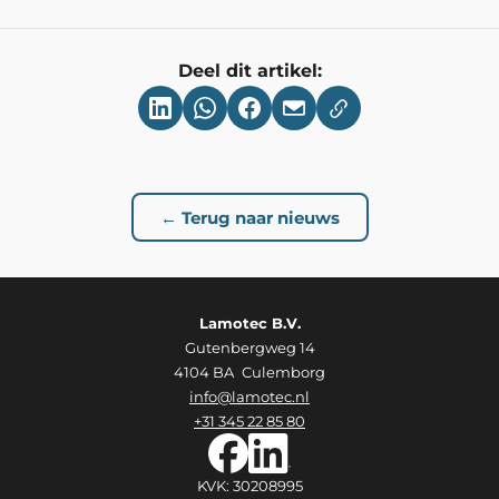
Deel dit artikel:
← Terug naar nieuws
Lamotec B.V.
Gutenbergweg 14
4104 BA Culemborg
info@lamotec.nl
+31 345 22 85 80
KVK: 30208995